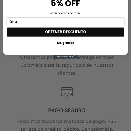
5% OFF
Recibes tu pedido de 2 a 6 días hábiles y
también realizamos envíos a todo el mundo.
En tu primera compra
OBTENER DESCUENTO
No, gracias
PAGO CONTRA ENTREGA
Ofrecemos pago contra entrega en todo
Colombia para la seguridad de nuestros
clientes.
PAGO SEGURO
Recibimos todos los métodos de pago, PSE,
tarjeta de crédito, débito, Bancolombia,