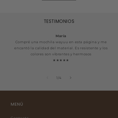
TESTIMONIOS
María
Compré una mochila wayuu en esta página y me
encantó la calidad del material. Es resistente y los
colores son vibrantes y hermosos
★★★★★
de
1
/
4
MENÚ