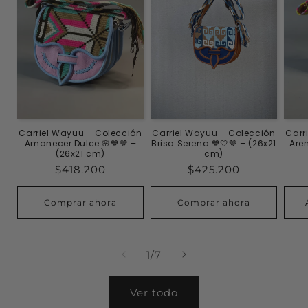
Carriel Wayuu – Colección
Carriel Wayuu – Colección
Carr
Amanecer Dulce 🌸💙🤎 –
Brisa Serena 💙🤍🤎 – (26x21
Aren
(26x21 cm)
cm)
Precio
$418.200
Precio
$425.200
habitual
habitual
Comprar ahora
Comprar ahora
de
1
/
7
Ver todo