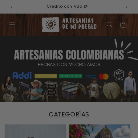
Ir
Crédito con Addi💳
directamente
al contenido
Carrito
CATEGORÍAS